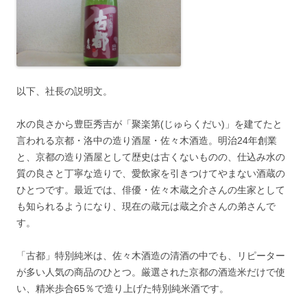
以下、社長の説明文。
水の良さから豊臣秀吉が「聚楽第(じゅらくだい)」を建てたと
言われる京都・洛中の造り酒屋・佐々木酒造。明治24年創業
と、京都の造り酒屋として歴史は古くないものの、仕込み水の
質の良さと丁寧な造りで、愛飲家を引きつけてやまない酒蔵の
ひとつです。最近では、俳優・佐々木蔵之介さんの生家として
も知られるようになり、現在の蔵元は蔵之介さんの弟さんで
す。
「古都」特別純米は、佐々木酒造の清酒の中でも、リピーター
が多い人気の商品のひとつ。厳選された京都の酒造米だけで使
い、精米歩合65％で造り上げた特別純米酒です。