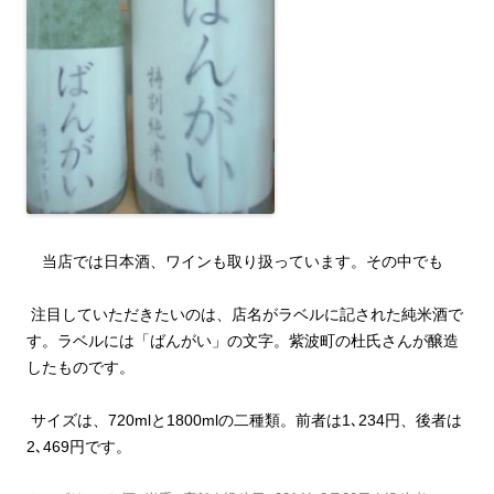
当店では日本酒、ワインも取り扱っています。その中でも
注目していただきたいのは、店名がラベルに記された純米酒で
す。ラベルには「ばんがい」の文字。紫波町の杜氏さんが醸造
したものです。
サイズは、
720ml
と
1800ml
の二種類。前者は
1
､
234
円、後者は
2
､
469
円です。