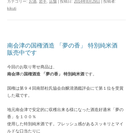
カテゴリー:
お酒
,
岩手
,
店舗
| 投稿日:
2014年8月29日
|
投稿者:
kikuti
南会津の国権酒造 「夢の香」 特別純米酒
販売中です
今回のお取り寄せ商品は、
南会津
の
国権酒造
「夢の香」
特別純米酒
です。
国権は第９４回南部杜氏協会自醸清酒鑑評会にて第１位を受賞
した蔵です。
地元南会津で安定的に収穫出来る様になった酒造好適米「夢の
香」を１００％
使用した特別純米酒です。フレッシュ感があるスッキリとマイ
ルドな口当たりに