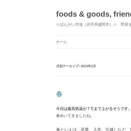
foods & goods, fr
☆ばんがい市場（岩手県盛岡市）☆ 野菜
ホーム
月別アーカイブ:
2014年2月
春
今日は最高気温が７℃まで上がるそうです
春めいてきましたね。
春といえば、卒業、入学、引越しなど、