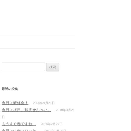
検索:
最近の投稿
今日は研修会！
2020年9月21日
今日は祝日、鶏皮せんべい。
2018年3月21
日
もうすぐ春ですね。
2018年2月27日
今日は牛肉コロッケ。