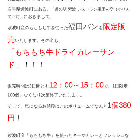
岩手県紫波町にある
、「道の駅 紫波 レストラン果里ん亭（かりん
におきまして、
てい前」
福田パン
限定販
紫波町産のもちもち牛を使った
を
売
いたします。その名も、
「もちもち牛ドライカレーサン
ド」
！！！
12：00～15：00
販売時間は3日間とも
で、1日限定
100個、なくなり次第終了いたします。
1個380
そして、気になるお値段はこのボリュームでなんと
円
！
紫波町産「もちもち牛」を使ったキーマカレーとフレッシュな