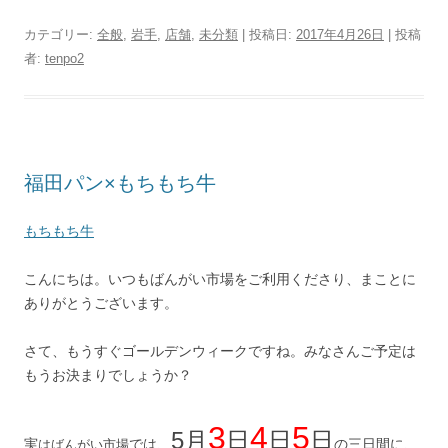
カテゴリー:
全般
,
岩手
,
店舗
,
未分類
| 投稿日:
2017年4月26日
|
投稿
者:
tenpo2
福田パン×もちもち牛
もちもち牛
こんにちは。いつもばんがい市場をご利用くださり、まことに
ありがとうございます。
さて、もうすぐゴールデンウィークですね。みなさんご予定は
もうお決まりでしょうか？
3
4
5
5月
日
日
日
実
では、
の三日間に、
はばんがい市場