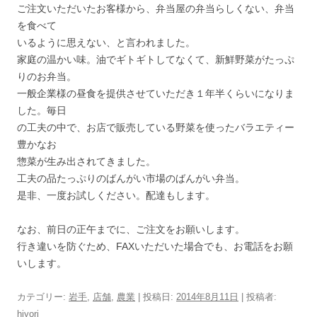
ご注文いただいたお客様から、弁当屋の弁当らしくない、弁当
を食べて
いるように思えない、と言われました。
家庭の温かい味。油でギトギトしてなくて、新鮮野菜がたっぷ
りのお弁当。
一般企業様の昼食を提供させていただき１年半くらいになりま
した。毎日
の工夫の中で、お店で販売している野菜を使ったバラエティー
豊かなお
惣菜が生み出されてきました。
工夫の品たっぷりのばんがい市場のばんがい弁当。
是非、一度お試しください。配達もします。
なお、前日の正午までに、ご注文をお願いします。
行き違いを防ぐため、FAXいただいた場合でも、お電話をお願
いします。
カテゴリー:
岩手
,
店舗
,
農業
| 投稿日:
2014年8月11日
|
投稿者:
hiyori